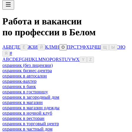
Работа и вакансии
по профессии в Белом
А
Б
В
Г
Д
Е
Ж
З
И
К
Л
М
Н
П
Р
С
Т
У
Ф
Х
Ц
Ч
Ш
Э
Ю
Ё
Й
О
Щ
Ы
#
Я
A
B
C
D
E
F
G
H
I
J
K
L
M
N
O
P
Q
R
S
T
U
V
W
X
Y
Z
охранник (без лицензии)
охранник бизнес-центра
охранник в автосалон
охранник-вахтер
охранник в банк
охранник в гостиницу
охранник в загородный дом
охранник в магазин
охранник в магазин одежды
охранник в ночной клуб
охранник в ресторан
охранник в торговый центр
охранник в частный дом