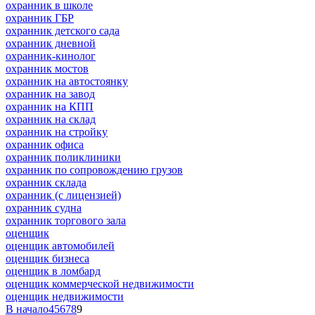
охранник в школе
охранник ГБР
охранник детского сада
охранник дневной
охранник-кинолог
охранник мостов
охранник на автостоянку
охранник на завод
охранник на КПП
охранник на склад
охранник на стройку
охранник офиса
охранник поликлиники
охранник по сопровождению грузов
охранник склада
охранник (с лицензией)
охранник судна
охранник торгового зала
оценщик
оценщик автомобилей
оценщик бизнеса
оценщик в ломбард
оценщик коммерческой недвижимости
оценщик недвижимости
В начало
4
5
6
7
8
9