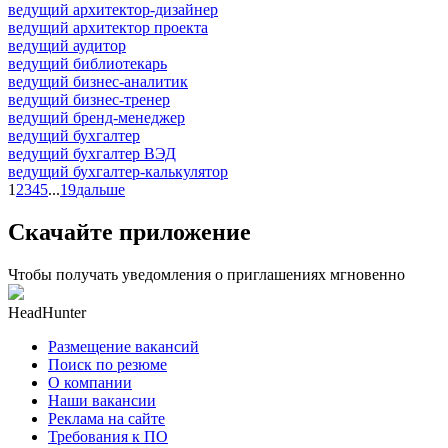
ведущий архитектор-дизайнер
ведущий архитектор проекта
ведущий аудитор
ведущий библиотекарь
ведущий бизнес-аналитик
ведущий бизнес-тренер
ведущий бренд-менеджер
ведущий бухгалтер
ведущий бухгалтер ВЭД
ведущий бухгалтер-калькулятор
1
2
3
4
5
...
19
дальше
Скачайте приложение
Чтобы получать уведомления о приглашениях мгновенно
HeadHunter
Размещение вакансий
Поиск по резюме
О компании
Наши вакансии
Реклама на сайте
Требования к ПО