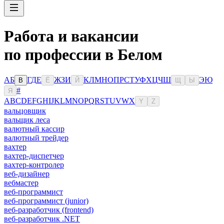
Работа и вакансии
по профессии в Белом
А
Б
Г
Д
Е
Ж
З
И
К
Л
М
Н
О
П
Р
С
Т
У
Ф
Х
Ц
Ч
Ш
Э
Ю
В
Ё
Й
Щ
Ы
#
Я
A
B
C
D
E
F
G
H
I
J
K
L
M
N
O
P
Q
R
S
T
U
V
W
X
Y
Z
вальцовщик
вальщик леса
валютный кассир
валютный трейдер
вахтер
вахтер-диспетчер
вахтер-контролер
веб-дизайнер
вебмастер
веб-программист
веб-программист (junior)
веб-разработчик (frontend)
веб-разработчик .NET