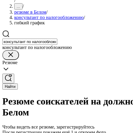
/
/
...
резюме в Белом
/
консультант по налогообложению
/
гибкий график
консультант по налогообложению
Резюме
Найти
Резюме соискателей на должн
Белом
Чтобы видеть все резюме, зарегистрируйтесь
После регистрации покажем ещё 1 и откроем фото