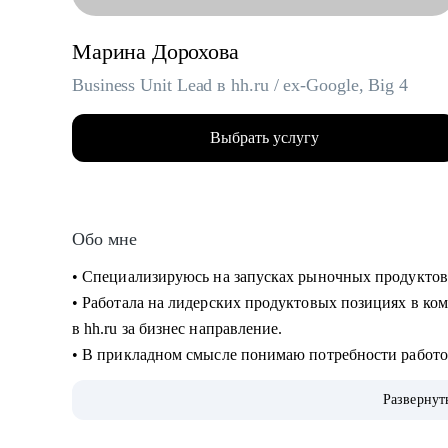
Марина Дорохова
Business Unit Lead в hh.ru / ex-Google, Big 4
Выбрать услугу
Обо мне
• Специализируюсь на запусках рыночных продуктов
• Работала на лидерских продуктовых позициях в ком
в hh.ru за бизнес направление.
• В прикладном смысле понимаю потребности работод
благодаря опыту в индустрии HrTech.
Развернут
• Применяю в работе прикладные навыки и знания в
• Большое внимание в менторстве и прокачке навыко