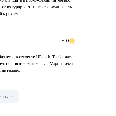
жно улучшить в прохождении интервью.
ь структурировать и переформулировать
й к резюме.
5.0
бизнесов в сегменте HR-tech. Требовался
печатления положительные, Марина очень
с-интервью.
 отзывов