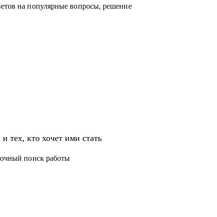
ветов на популярные вопросы, решение
тия и обучения.
звития на продуктовых и бизнес позициях.
ских проектов;
ингу, а также высшему и среднему
и тех, кто хочет ими стать
T.
срочный поиск работы