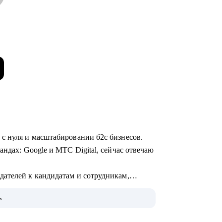
 с нуля и масштабировании б2с бизнесов.
андах: Google и МТС Digital, сейчас отвечаю
ателей к кандидатам и сотрудникам,
ь
 AI и ML.
в уделяю бизнес-моделям: делюсь опытом их