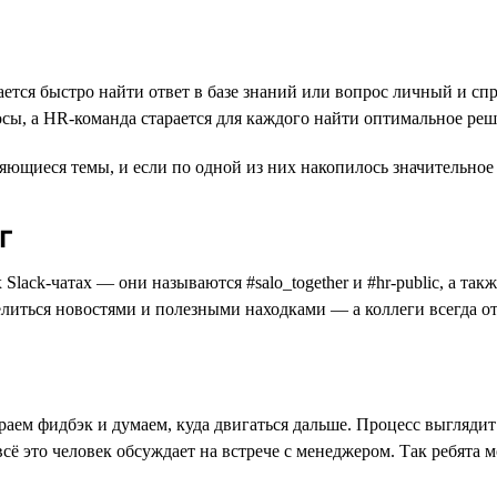
ется быстро найти ответ в базе знаний или вопрос личный и спр
осы, а HR-команда старается для каждого найти оптимальное реш
щиеся темы, и если по одной из них накопилось значительное к
г
ck-чатах — они называются #salo_together и #hr-public, а такж
литься новостями и полезными находками — а коллеги всегда от
ем фидбэк и думаем, куда двигаться дальше. Процесс выглядит т
всё это человек обсуждает на встрече с менеджером. Так ребята 