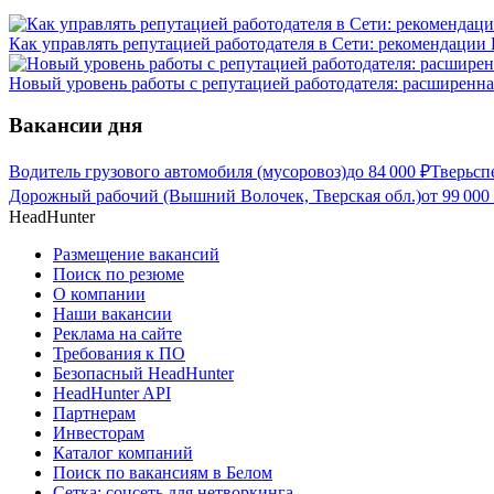
Как управлять репутацией работодателя в Сети: рекомендации
Новый уровень работы с репутацией работодателя: расширенна
Вакансии дня
Водитель грузового автомобиля (мусоровоз)
до
84 000
₽
Тверьсп
Дорожный рабочий (Вышний Волочек, Тверская обл.)
от
99 000
HeadHunter
Размещение вакансий
Поиск по резюме
О компании
Наши вакансии
Реклама на сайте
Требования к ПО
Безопасный HeadHunter
HeadHunter API
Партнерам
Инвесторам
Каталог компаний
Поиск по вакансиям в Белом
Сетка: соцсеть для нетворкинга