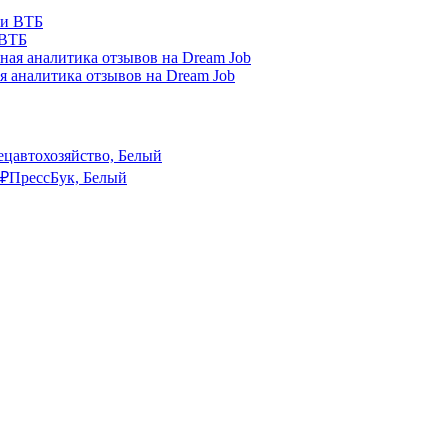
 ВТБ
я аналитика отзывов на Dream Job
ецавтохозяйство, Белый
₽
ПрессБук, Белый