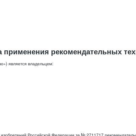
а применения рекомендательных тех
о») является владельцем:
е изобретений Российской Федерации за № 2711717 рекомендатель