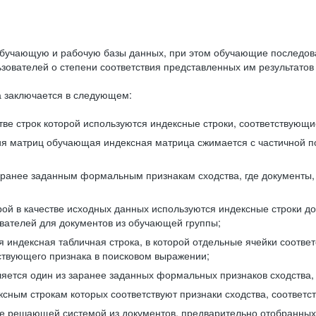
бучающую и рабочую базы данных, при этом обучающие последов
ователей о степени соответствия представленных им результатов 
 заключается в следующем:
ве строк которой используются индексные строки, соответствующ
ия матриц обучающая индексная матрица сжимается с частичной п
аранее заданным формальным признакам сходства, где документы,
ой в качестве исходных данных используются индексные строки д
ователей для документов из обучающей группы;
индексная табличная строка, в которой отдельные ячейки соответ
тствующего признака в поисковом выражении;
ляется один из заранее заданных формальных признаков сходства
ксным строкам которых соответствуют признаки сходства, соотве
е решающей системой из документов, предварительно отобранных 