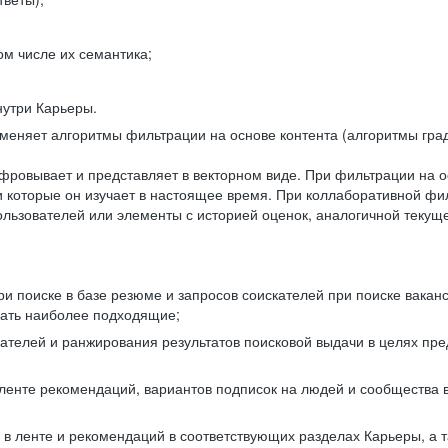
ом числе их семантика;
нутри Карьеры.
еняет алгоритмы фильтрации на основе контента (алгоритмы град
фровывает и представляет в векторном виде. При фильтрации на о
ли которые он изучает в настоящее время. При коллаборативной ф
льзователей или элементы с историей оценок, аналогичной текущ
и поиске в базе резюме и запросов соискателей при поиске вакан
рать наиболее подходящие;
одателей и ранжирования результатов поисковой выдачи в целях п
 ленте рекомендаций, вариантов подписок на людей и сообщества 
 в ленте и рекомендаций в соответствующих разделах Карьеры, а