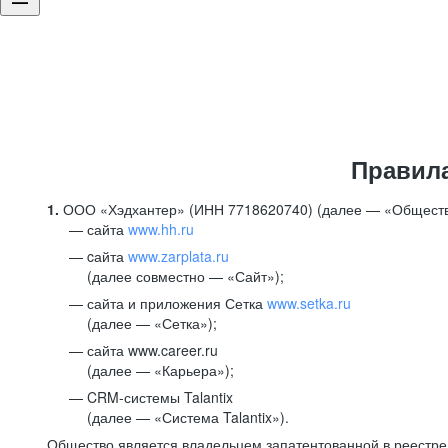
Правил
1.
ООО «Хэдхантер» (ИНН 7718620740) (далее — «Обществ
сайта
www.hh.ru
cайта
www.zarplata.ru
(далее совместно — «Сайт»);
сайта и приложения Сетка
www.setka.ru
(далее — «Сетка»);
сайта www.career.ru
(далее — «Карьера»);
CRM-системы Talantix
(далее — «Система Talantix»).
Общество является владельцем запатентованной в реестр