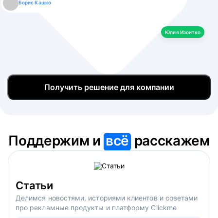
Борис Кашко
Юлия Изоитко
Александр Кулагин
Даниил Макаров
Екатерина Лазаренко
Юлия Изоитко
Получить решение для компании
Поддержим и
всё
расскажем
Статьи
Делимся новостями, историями клиентов и советами
про рекламные продукты и платформу Clickme