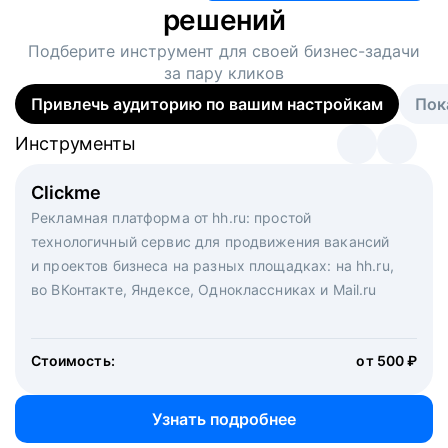
решений
Подберите инструмент для своей
бизнес-задачи
за пару кликов
Привлечь аудиторию по вашим настройкам
Пок
Инструменты
Инструменты
Инструменты
Виртуальный рекрутер
Clickme
Вакансия дня
Массовый подбор под ключ. Решите, сколько
Рекламная платформа от hh.ru: простой
Рекламный формат для вакансий на главной странице
кандидатов и когда вам нужно, и за дело возьмутся
технологичный сервис для продвижения вакансий
hh.ru. Увеличивает количество откликов
маркетологи, рекрутеры и проектные менеджеры
и проектов бизнеса на разных площадках: на hh.ru,
hh.ru с целым набором digital-инструментов
во ВКонтакте, Яндексе, Одноклассниках и Mail.ru
Стоимость:
от 200 000 ₽
Узнать подробнее
Стоимость:
от 500 ₽
Узнать подробнее
Узнать подробнее