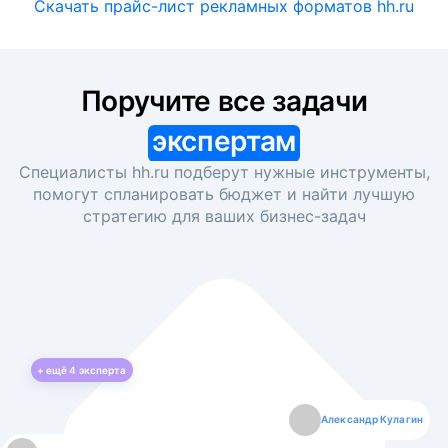
Скачать прайс-лист рекламных форматов hh.ru
Поручите все задачи
экспертам
Специалисты hh.ru подберут нужные инструменты,
помогут спланировать бюджет и найти лучшую
стратегию для ваших
бизнес-задач
+ ещё
4
эксперта
Екатерина Лазаренко
Александр Кулагин
Даниил Макаров
Борис Кашко
Юлия Изоитко