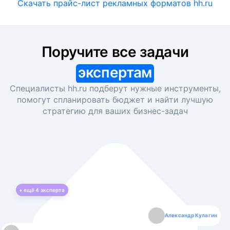
Скачать прайс-лист рекламных форматов hh.ru
Поручите все задачи
экспертам
Специалисты hh.ru подберут нужные инструменты,
помогут спланировать бюджет и найти лучшую
стратегию для ваших
бизнес-задач
+ ещё
4
эксперта
Екатерина Лазаренко
Александр Кулагин
Даниил Макаров
Борис Кашко
Юлия Изоитко