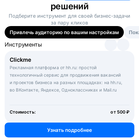
решений
Подберите инструмент для своей
бизнес-задачи
за пару кликов
Привлечь аудиторию по вашим настройкам
Пок
Инструменты
Инструменты
Инструменты
Виртуальный рекрутер
Clickme
Вакансия дня
Массовый подбор под ключ. Решите, сколько
Рекламная платформа от hh.ru: простой
Рекламный формат для вакансий на главной странице
кандидатов и когда вам нужно, и за дело возьмутся
технологичный сервис для продвижения вакансий
hh.ru. Увеличивает количество откликов
маркетологи, рекрутеры и проектные менеджеры
и проектов бизнеса на разных площадках: на hh.ru,
hh.ru с целым набором digital-инструментов
во ВКонтакте, Яндексе, Одноклассниках и Mail.ru
Стоимость:
от 200 000 ₽
Узнать подробнее
Стоимость:
от 500 ₽
Узнать подробнее
Узнать подробнее