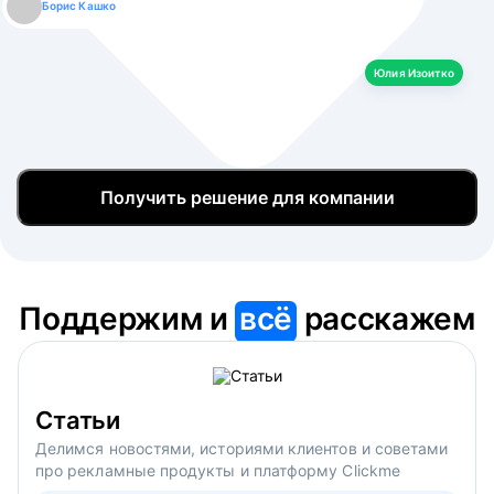
Борис Кашко
Юлия Изоитко
Александр Кулагин
Даниил Макаров
Екатерина Лазаренко
Юлия Изоитко
Получить решение для компании
Поддержим и
всё
расскажем
Статьи
Делимся новостями, историями клиентов и советами
про рекламные продукты и платформу Clickme