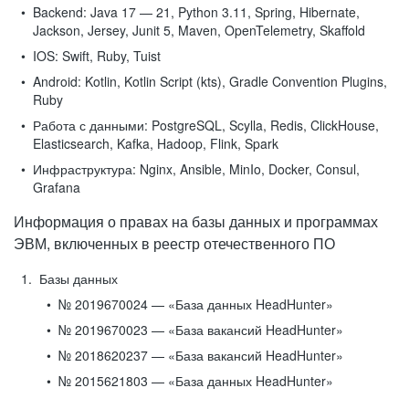
Backend:
Java 17 — 21, Python 3.11, Spring, Hibernate,
Jackson, Jersey, Junit 5, Maven, OpenTelemetry, Skaffold
IOS:
Swift, Ruby, Tuist
Android:
Kotlin, Kotlin Script (kts), Gradle Convention Plugins,
Ruby
Работа с данными:
PostgreSQL, Scylla, Redis, ClickHouse,
Elasticsearch, Kafka, Hadoop, Flink, Spark
Инфраструктура:
Nginx, Ansible, MinIo, Docker, Consul,
Grafana
Информация о правах на базы данных и программах
ЭВМ, включенных в реестр отечественного ПО
Базы данных
№ 2019670024 — «База данных HeadHunter»
№ 2019670023 — «База вакансий HeadHunter»
№ 2018620237 — «База вакансий HeadHunter»
№ 2015621803 — «База данных HeadHunter»