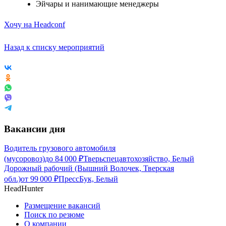
Эйчары и нанимающие менеджеры
Хочу на Headconf
Назад к списку мероприятий
Вакансии дня
Водитель грузового автомобиля
(мусоровоз)
до
84 000
₽
Тверьспецавтохозяйство, Белый
Дорожный рабочий (Вышний Волочек, Тверская
обл.)
от
99 000
₽
ПрессБук, Белый
HeadHunter
Размещение вакансий
Поиск по резюме
О компании