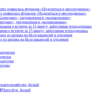
ix появилась функция «Поделиться в мессенджерах»
алендаре», уведомления в «колокольчике»
ания о встрече за 15 минут, заботливая техподдержка
 из архива на hh.ru вакансий и откликов
тически
рточке
ецавтохозяйство, Белый
₽
ПрессБук, Белый