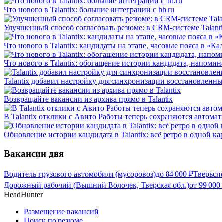
Что нового в Talantix: большие интеграции с hh.ru
Улучшенный способ согласовать резюме: в CRM-системе Talant
Что нового в Talantix: кандидаты на этапе, часовые пояса в «К
Что нового в Talantix: обогащение истории кандидата, напомин
Talantix добавил настройку для синхронизации восстановленных
Возвращайте вакансии из архива прямо в Talantix
В Talantix отклики с Авито Работы теперь сохраняются автома
Обновление истории кандидата в Talantix: всё ретро в одной ка
Вакансии дня
Водитель грузового автомобиля (мусоровоз)
до
84 000
₽
Тверьсп
Дорожный рабочий (Вышний Волочек, Тверская обл.)
от
99 000
HeadHunter
Размещение вакансий
Поиск по резюме