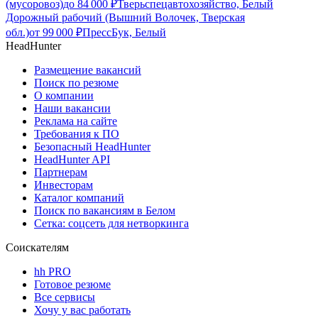
(мусоровоз)
до
84 000
₽
Тверьспецавтохозяйство, Белый
Дорожный рабочий (Вышний Волочек, Тверская
обл.)
от
99 000
₽
ПрессБук, Белый
HeadHunter
Размещение вакансий
Поиск по резюме
О компании
Наши вакансии
Реклама на сайте
Требования к ПО
Безопасный HeadHunter
HeadHunter API
Партнерам
Инвесторам
Каталог компаний
Поиск по вакансиям в Белом
Сетка: соцсеть для нетворкинга
Соискателям
hh PRO
Готовое резюме
Все сервисы
Хочу у вас работать