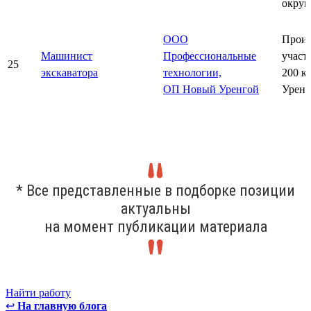
округ
ООО
Произ
Машинист
Профессиональные
участ
25
экскаватора
технологии,
200 к
ОП Новый Уренгой
Уренг
* Все представленные в подборке позиции
актуальны
на момент публикации материала
Найти работу
↩
На главную блога