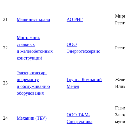
Мирн
21
Машинист крана
АО РНГ
Респу
Монтажник
стальных
ООО
22
Респу
и железобетонных
Энерготехсервис
конструкций
Электрослесарь
по ремонту
Группа Компаний
Желез
23
и обслуживанию
Мечел
Илим
оборудования
Газим
ООО ТФМ-
Завод
24
Механик (ТБУ)
Спецтехника
муни