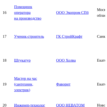
Помощник
Моско
16
оператора
ООО Экопром СПб
облас
на производство
17
Ученик-строитель
ГК СтройКрафт
Санкт
18
Штукатур
ООО Холва
Екате
Мастер на час
19
(сантехник,
Фаворит
Екате
электрик)
20
Инженер-технолог
ООО НЕВАТОМ
Новос