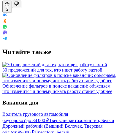
2
Читайте также
30 предложений для тех, кто ищет работу вахтой
Обновление фильтров в поиске вакансий: объясняем,
что изменится и почему искать работу станет удобнее
Вакансии дня
Водитель грузового автомобиля
(мусоровоз)
до
84 000
₽
Тверьспецавтохозяйство, Белый
Дорожный рабочий (Вышний Волочек, Тверская
обл.)
от
99 000
₽
ПрессБук, Белый