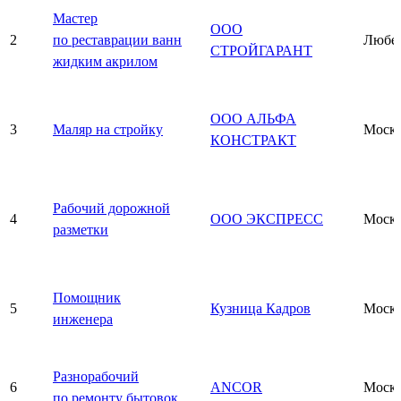
Мастер
ООО
2
по реставрации ванн
Любе
СТРОЙГАРАНТ
жидким акрилом
ООО АЛЬФА
3
Маляр на стройку
Моск
КОНСТРАКТ
Рабочий дорожной
4
ООО ЭКСПРЕСС
Моск
разметки
Помощник
5
Кузница Кадров
Моск
инженера
Разнорабочий
6
ANCOR
Моск
по ремонту бытовок