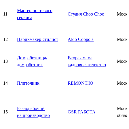
Мастер ногтевого
11
Студия Choo Choo
Моск
сервиса
12
Парикмахер-стилист
Aldo Coppola
Моск
Домработница/
Вторая мама,
13
Моск
домработник
кадровое агентство
14
Плиточник
REMONT.IO
Моск
Разнорабочий
Моско
15
GSR РАБОТА
на производство
облас