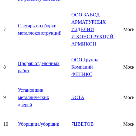
ООО ЗАВОД
АРМАТУРНЫХ
Слесарь по сборке
7
ИЗДЕЛИЙ
Моск
металлоконструкций
И КОНСТРУКЦИЙ
АРМИКОН
ООО Группа
Прораб отделочных
8
Компаний
Моск
работ
ФЕНИКС
Установщик
9
металлических
ЭСТА
Моск
дверей
10
Уборщица/уборщик
7ЦВЕТОВ
Моск