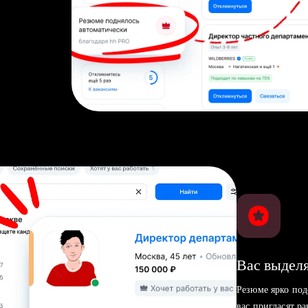
Вас выделя
Резюме ярко под
вас пригласят р