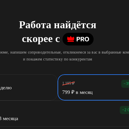
Работа найдётся
скорее
c
юме, напишем сопроводительные, откликнемся за вас в выбранные ко
и покажем статистику по конкурентам
1 195
₽
−3
еделю
799
₽
в месяц
−2 
3 месяца