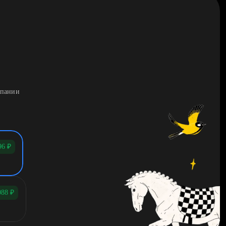
мпании
96
₽
088
₽