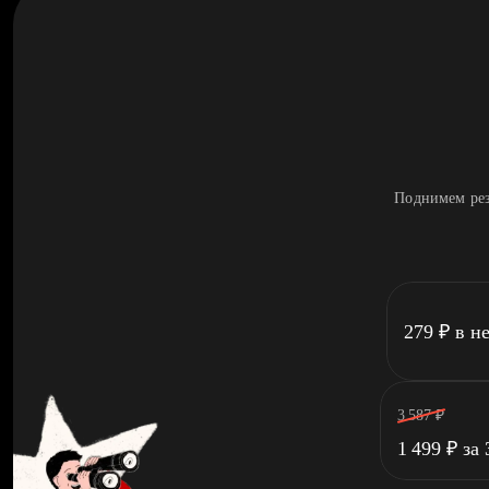
Поднимем рез
279
₽
в н
3 587
₽
1 499
₽
за 