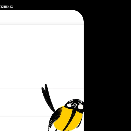
ткликах